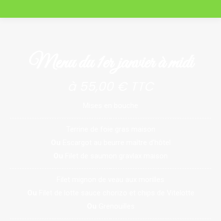
Menu du 1er janvier à midi
à 55,00 € TTC
Mises en bouche
Terrine de foie gras maison
Ou
Escargot au beurre maître d’hôtel
Ou
Filet de saumon gravlax maison
Filet mignon de veau aux morilles
Ou
Filet de lotte sauce chorizo et chips de Vitelotte
Ou
Grenouilles