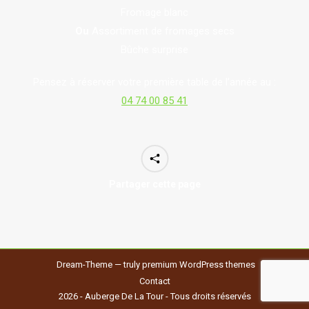
Fromage blanc
Ou
Assortiment de fromages secs
Bûche surprise
Pensez à réserver votre première table de l’année au :
04 74 00 85 41
Partager cette page
Dream-Theme — truly
premium WordPress themes
Contact
2026 - Auberge De La Tour - Tous droits réservés