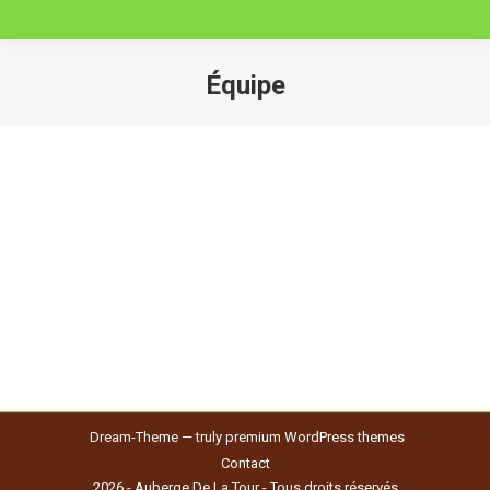
Équipe
Vous êtes ici :
Christophe
Gérant et fondateur de l’Auberge De La Tour, c’est le
métronome de cette institution depuis 1988.
Dream-Theme — truly
premium WordPress themes
Contact
2026 - Auberge De La Tour - Tous droits réservés