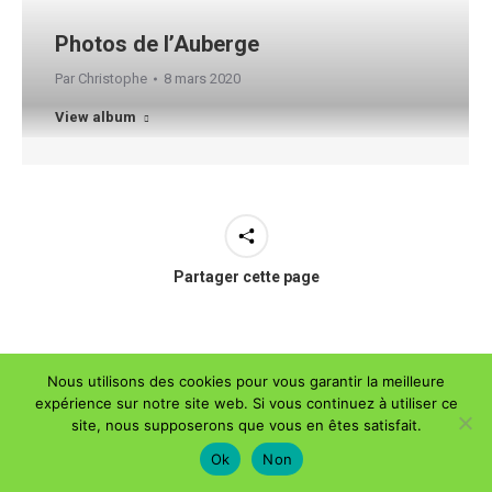
Photos de l’Auberge
Par
Christophe
8 mars 2020
View album
Partager cette page
Nous utilisons des cookies pour vous garantir la meilleure
expérience sur notre site web. Si vous continuez à utiliser ce
Dream-Theme — truly
premium WordPress themes
site, nous supposerons que vous en êtes satisfait.
Contact
2026 - Auberge De La Tour - Tous droits réservés
Ok
Non